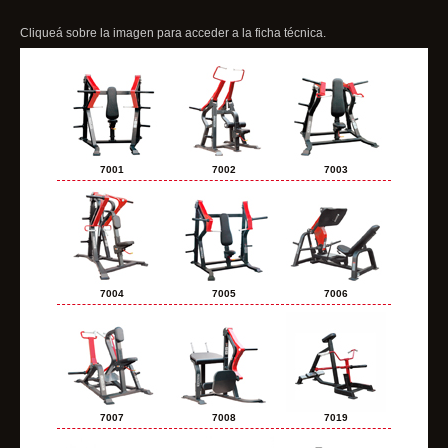
Cliqueá sobre la imagen para acceder a la ficha técnica.
7001
7002
7003
7004
7005
7006
7007
7008
7019