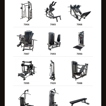
7064
7065
7066
7087
7093
7094
7095
7020
7088