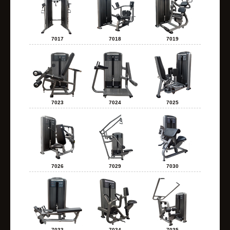
7017
7018
7019
7023
7024
7025
7026
7029
7030
7033
7034
7035