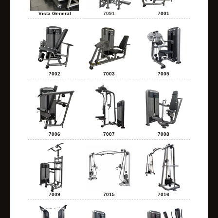
Vista General
7091
7001
7002
7003
7005
7006
7007
7008
7009
7015
7016